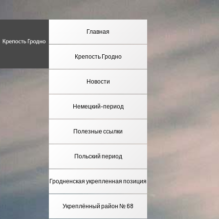
Главная
Крепость Гродно
Новости
Немецкий-период
Полезные ссылки
Польский период
Гродненская укрепленная позиция
Укреплённый район № 68